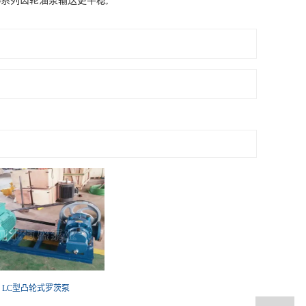
B系列齿轮油泵输送更平稳,
LC型凸轮式罗茨泵