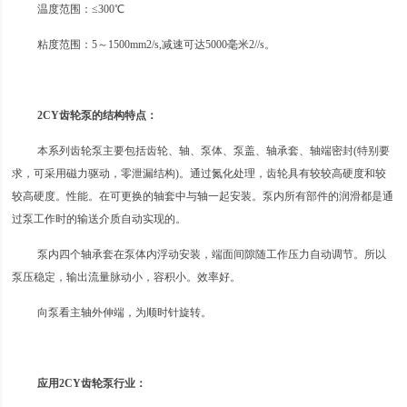
温度范围：≤300℃
粘度范围：5～1500mm2/s,减速可达5000毫米2//s。
2CY齿轮泵的结构特点：
本系列
齿轮泵主要包括齿轮、轴、泵体、泵盖、轴承套、轴端密封(特别要
求，可采用磁力驱动，零泄漏结构)。通过氮化处理，齿轮具有较较高硬度和较
较高硬度。性能。在可更换的轴套中与轴一起安装。泵内所有部件的润滑都是通
过泵工作时的输送介质自动实现的。
泵内四个轴承套在泵体内浮动安装，端面间隙随工作压力自动调节。所以
泵压稳定，输出流量脉动小，容积小。效率好。
向泵看主轴外伸端，为顺时针旋转。
应用2CY齿轮泵行业：